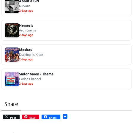
About a Girl
Nirvana
2 days ago
Nemesis
Arch Enemy
2 days ago
Moskau
Dschinghis Khan
2 days ago
Sailor Moon - Theme
Coded Channel
2 days ago
Share
Post
Save
Share