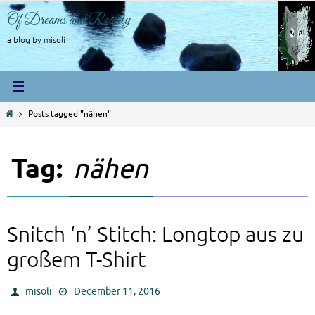
Skip
Of Dreams and Reality
to
content
a blog by misoli
Home
Posts tagged "nähen"
Tag:
nähen
Snitch ‘n’ Stitch: Longtop aus zu
großem T-Shirt
misoli
December 11, 2016