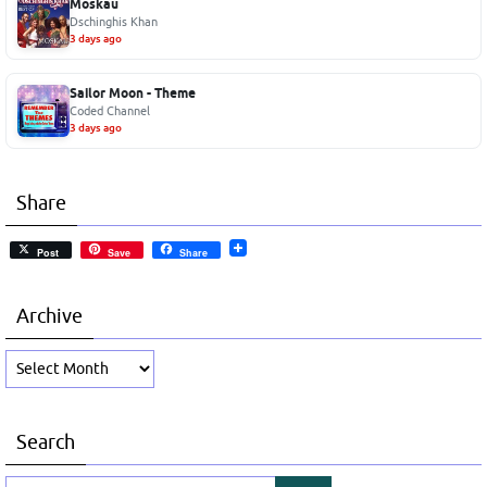
Moskau
Dschinghis Khan
3 days ago
Sailor Moon - Theme
Coded Channel
3 days ago
Share
Post
Save
Share
Archive
Archive
Search