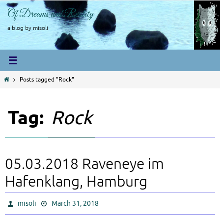
Skip
Of Dreams and Reality
to
content
a blog by misoli
Home
Posts tagged "Rock"
Tag:
Rock
05.03.2018 Raveneye im
Hafenklang, Hamburg
misoli
March 31, 2018