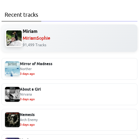
Recent tracks
Miriam
MiriamSophie
91,499 Tracks
Mirror of Madness
Norther
3 days ago
About a Girl
Nirvana
3 days ago
Nemesis
Arch Enemy
3 days ago