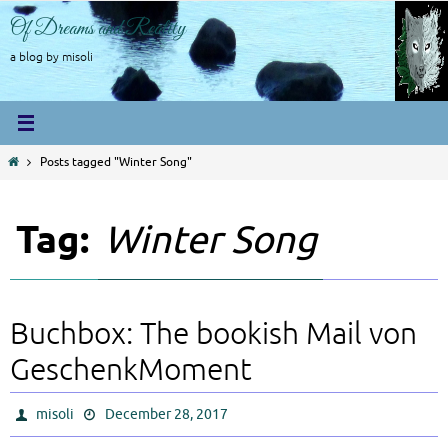
Skip
Of Dreams and Reality
to
content
a blog by misoli
Home
Posts tagged "Winter Song"
Tag:
Winter Song
Buchbox: The bookish Mail von
GeschenkMoment
misoli
December 28, 2017