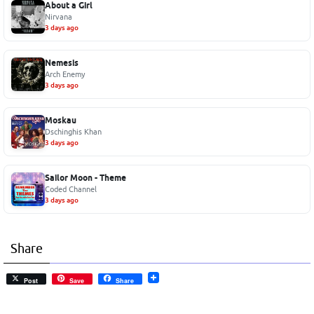
About a Girl
Nirvana
3 days ago
Nemesis
Arch Enemy
3 days ago
Moskau
Dschinghis Khan
3 days ago
Sailor Moon - Theme
Coded Channel
3 days ago
Share
Post
Save
Share