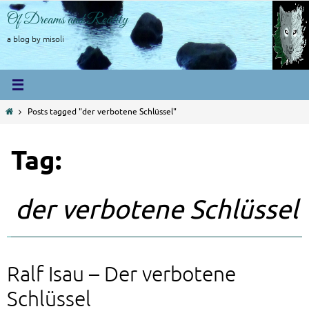
Skip
Of Dreams and Reality
to
content
a blog by misoli
Home
Posts tagged "der verbotene Schlüssel"
Tag:
der verbotene Schlüssel
Ralf Isau – Der verbotene
Schlüssel