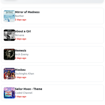
Mirror of Madness
Norther
2 days ago
About a Girl
Nirvana
2 days ago
Nemesis
Arch Enemy
2 days ago
Moskau
Dschinghis Khan
2 days ago
Sailor Moon - Theme
Coded Channel
2 days ago