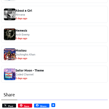
About a Girl
Nirvana
5 days ago
Nemesis
Arch Enemy
5 days ago
Moskau
Dschinghis Khan
5 days ago
Sailor Moon - Theme
Coded Channel
5 days ago
Share
Post
Save
Share