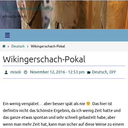
Skip
Of Dreams and Reality
to
content
a blog by misoli
Home
Deutsch
Wikingerschach-Pokal
Wikingerschach-Pokal
,
misoli
November 12, 2016 - 12:53 pm
Deutsch
DIY
Ein wenig verspätet… aber besser spät als nie
Das hier ist
definitiv nicht das Schönste Ergebnis, da ich wenig Zeit hatte und
das ganze etwas spontan und sehr schnell gebastelt habe, aber
wenn man mehr Zeit hat, kann man sicher auf diese Weise zu einem